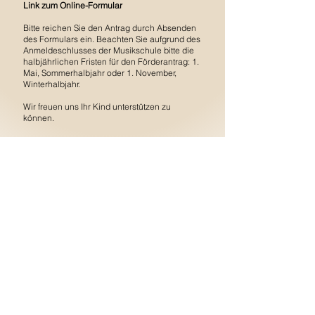
Link zum Online-Formular
Bitte reichen Sie den Antrag durch Absenden
des Formulars ein. Beachten Sie aufgrund des
Anmeldeschlusses der Musikschule bitte die
halbjährlichen Fristen für den Förderantrag: 1.
Mai, Sommerhalbjahr oder 1. November,
Winterhalbjahr.
Wir freuen uns Ihr Kind unterstützen zu
können.
Ihr Team von
Stark für Musik – Unterricht für alle Kinder
Adresse
:
Grundschule Mittelhaan,
Dieker Straße 69, 42781 Haan
Sekretariat
:
Mo - Fr:
7.30 -
11.30
Uhr, Tel.
02129 56 52 63-
0