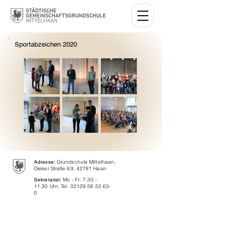
Sportabzeichen 2020
Adresse
:
Grundschule Mittelhaan,
Dieker Straße 69, 42781 Haan
Sekretariat
:
Mo - Fr:
7.30 -
11.30
Uhr, Tel.
02129 56 52 63-
0