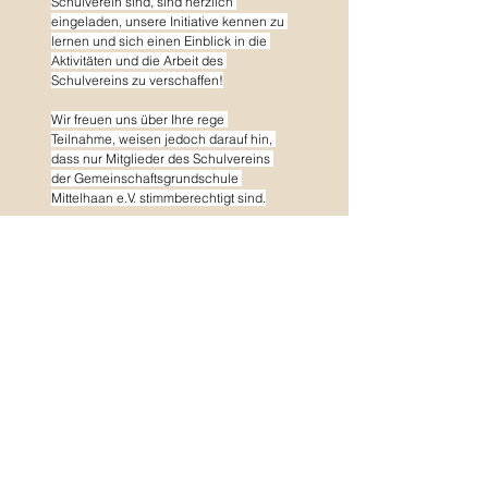
Schulverein sind, sind herzlich 
eingeladen, unsere Initiative kennen zu 
lernen und sich einen Einblick in die 
Aktivitäten und die Arbeit des 
Schulvereins zu verschaffen!
Wir freuen uns über Ihre rege 
Teilnahme, weisen jedoch darauf hin, 
dass nur Mitglieder des Schulvereins 
der Gemeinschaftsgrundschule 
Mittelhaan e.V. stimmberechtigt sind.
Mit freundlichen Grüßen
Alexandra Graf, Christian Zyweck, 
Ivonne Motoki und Katja Sundag
Geschäftsführender Vorstand